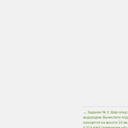
←
Задание № 3. Шар-зонд 
водородом. Вычислите под
находится на высоте 10 км
0,414 кг/м3 (изменение об