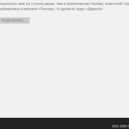
показалось мне на ступень выше, чем в приключениях Нулика, известной то
публикуемых в журнале «Пионер». И одним из чудес «Двурога» …
ПОДРОБНЕЕ…
2011-2026