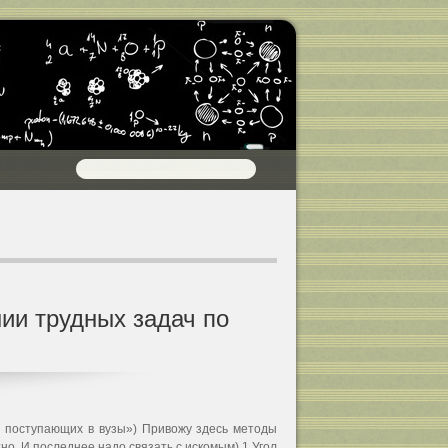
ии трудных задач по
я поступающих в вузы») Привожу здесь методы
но. И последнее надо связать с искомым) 1.Угол