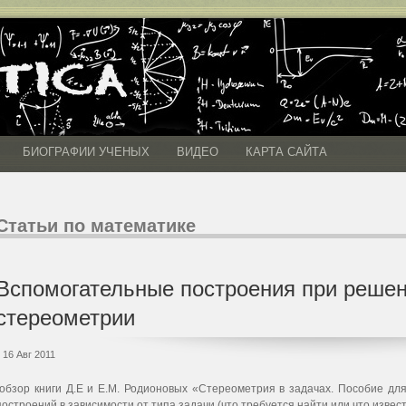
БИОГРАФИИ УЧЕНЫХ
ВИДЕО
КАРТА САЙТА
Статьи по математике
Вспомогательные построения при решен
стереометрии
16 Авг 2011
(обзор книги Д.Е и Е.М. Родионовых «Стереометрия в задачах. Пособие дл
построений в зависимости от типа задачи (что требуется найти или что извест