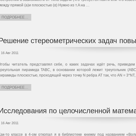
между прямой (a)и плоскостью (α) Нужно из т.A на …
ПОДРОБНЕЕ…
Решение стереометрических задач пов
16 Авг 2011
Чтобы читатель представлял себе, о каких задачах идёт речь, приведем
треугольная пирамида TABC, в основании которой лежит треугольник (АВ
пирамиды плоскостью, проходящей через точку N ребра AT так, что AN = 3*NT
ПОДРОБНЕЕ…
Исследования по целочисленной матем
16 Авг 2011
Как-то классе в 4-ом откопал я в библиотеке книжку под названием «Вол