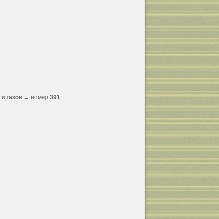
и газов
→ номер
391