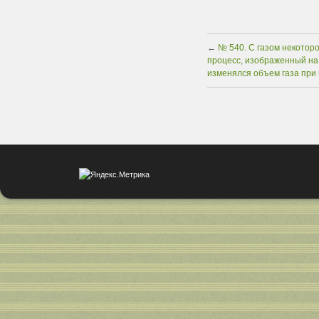
←
№ 540. С газом некотор
процесс, изображенный на 
изменялся объем газа при