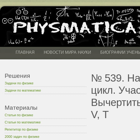
ГЛАВНАЯ
НОВОСТИ МИРА НАУКИ
БИОГРАФИИ УЧЕН
№ 539. На
Решения
Задачи по физике
цикл. Уча
Задачи по математике
Вычертить
Материалы
V, Т
Статьи по физике
Статьи по математике
Репетитор по физике
2000 задач по физике