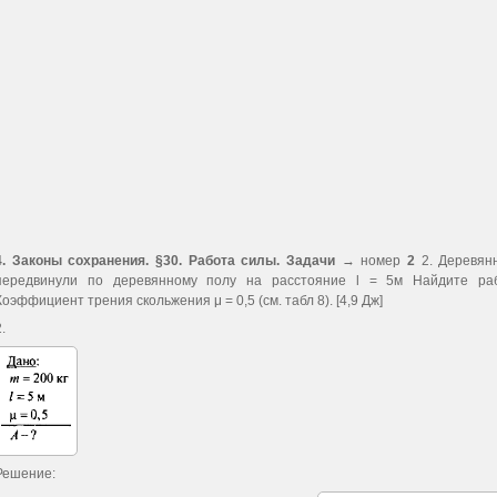
4. Законы сохранения. §30. Работа силы. Задачи
→ номер
2
2. Деревян
передвинули по деревянному полу на расстояние l = 5м Найдите ра
Коэффициент трения скольжения μ = 0,5 (см. табл 8). [4,9 Дж]
.
Решение: