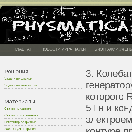
ГЛАВНАЯ
НОВОСТИ МИРА НАУКИ
БИОГРАФИИ УЧЕН
3. Колеба
Решения
Задачи по физике
генератор
Задачи по математике
которого 
Материалы
5 Гн и ко
Статьи по физике
Статьи по математике
электроем
Репетитор по физике
контуре п
2000 задач по физике