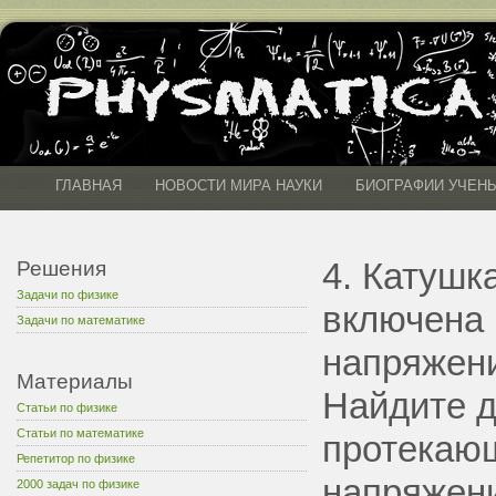
ГЛАВНАЯ
НОВОСТИ МИРА НАУКИ
БИОГРАФИИ УЧЕН
4. Катушк
Решения
Задачи по физике
включена 
Задачи по математике
напряжени
Материалы
Найдите д
Статьи по физике
Статьи по математике
протекающ
Репетитор по физике
напряжени
2000 задач по физике