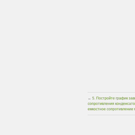
←
5. Постройте график зав
сопротивления конденсатор
емкостное сопротивление п