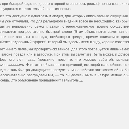
А при быстрой езде по дороге в горной стране весь рельеф почвы восприни
ощущаются с осязательной пластичностью.
Все это доступно и одноглазым людям, для которых описываемые ощущения
Мы уже отмечали, что для рельефного видения вовсе не необходимо, как об
картин непременно
двумя
глазами; стереоскопическое зрение осуществ
сливаются при достаточно быстрой смене [Этим объясняется заметная ст
если они засняты с поезда, огибающего кривую, причем снимаемые пред
“Железнодорожный эффект”, который мы здесь имеем в виду, хорошо известен
Нет ничего легче, как проверить сказанное: для этого потребуется лишь немн
в вагоне поезда или в автобусе. При этом вы заметите, быть может, и друг
Дове сто лет назад (поистине, ново то, что хорошо забыто!): мельк
уменьшенными.
Факт этот объясняется причиной, имеющей мало общего со с
видя столь быстро движущиеся предметы, мы ошибочно заключаем об их бли
бессознательно рассуждаем мы, — то он должен быть в натуре мельче обыч
всегда. Это объяснение принадлежит Гельмгольцу.