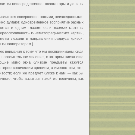
мается непосредственно глазом, горы и долины
 являются совершенно новыми, неизведанными.
ычно думают, одновременное восприятие разных
ляется и одним глазом, если
разные
картины
ереоскопичность кинематографических картин,
меты лежали в направлении радиуса кривой.
 кинооператорам.].
ого внимания к тому, что мы воспринимаем, сидя
ое поразительное явление, о котором писал еще
ающие мимо окна близкие предметы кажутся
тереоскопическим зрением, а именно тем, что,
зости; если же предмет ближе к нам, — как бы
ного, чтобы казаться такой же величины, как