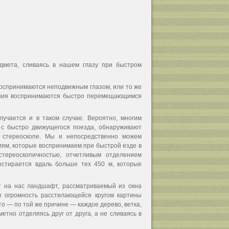
дмета, сливаясь в нашем глазу при быстром
 воспринимаются неподвижным глазом, или то же
жения воспринимаются быстро перемещающимся
лучается и в таком случае. Вероятно, многим
е с быстро движущегося поезда, обнаруживают
в стереоскопе. Мы и непосредственно можем
иям, которые воспринимаем при быстрой езде в
тереоскопичностью, отчетливым отделением
остирается вдаль больше тех 450 м, которые
ит на нас ландшафт, рассматриваемый из окна
м огромность расстилающейся кругом картины
о — по той же причине — каждое дерево, ветка,
етно отделяясь друг от друга, а не сливаясь в