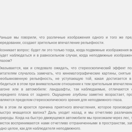
Раньше мы говорили, что различные изображения одного и того же пре
чередовании, создают зрительное впечатление рельефности.
Возникает вопрос: будет ли это только тогда, когда подвижные изображения
будет наблюдаться и в равносильном случае, когда неподвижные изобра
глазом?
Оказывается, как и следовало ожидать, что стереоскопический эффект по
читателям случалось замечать, что кинематографические картины, сняты
необыкновенную рельефность, не уступающую той, какая достигается 
убедиться в этом при внимательном отношении к тем зрительным впечатлен
вагоне или в автомобиле: ландшафты, так наблюдаемые, отличаются с
переднего плана от заднего. Ощущение
глубины
заметно возрастает, пр
являются пределом стереоскопического зрения для неподвижного глаза.
Не в этом ли кроется причина приятного впечатления, которое производ
быстро мчащегося вагона? Даль уходит назад, и мы отчетливо различае
природы. Когда на быстро движущемся автомобиле мы проезжаем через лес, т
листок воспринимаются нами отчетливо отграниченными в пространстве, зам
одно целое, как для наблюдателя неподвижного.