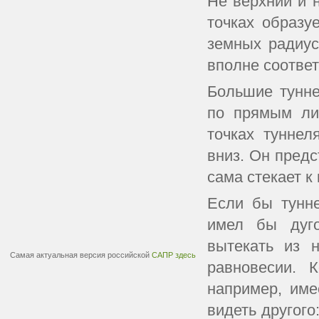
Не верхний и н
точках образу
земных радиус
вполне соответ
Большие тунне
по прямым ли
точках туннел
вниз. Он предс
сама стекает к
Если бы тунне
имел бы дуг
вытекать из 
Самая актуальная версия российской
САПР здесь
равновесии. 
например, име
видеть другого