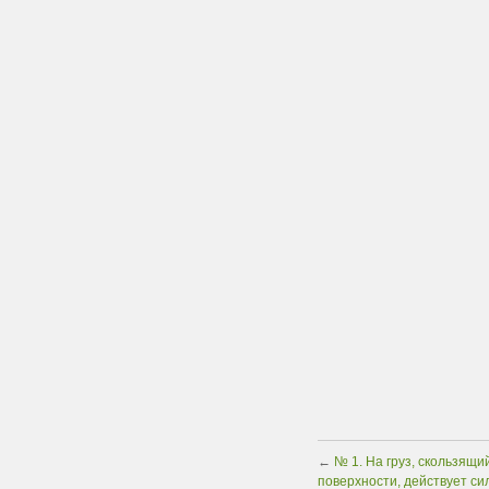
←
№ 1. На груз, скользящи
поверхности, действует си