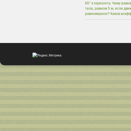
60° к горизонту. Чему рав
тела, равном 5 м, если дв
равномерное? Каков коэф