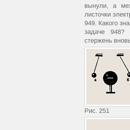
вынули, а ме
листочки элект
949. Какого зн
задаче 948? 
стержень вновь
Рис. 251