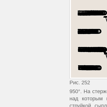
Рис. 252
950°. На стер
над которым 
струйкой сып