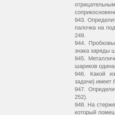
отрицатель
соприкосновен
943. Определи
палочка на по
249.
944. Пробковы
знака заряды ш
945. Металлич
шариков одина
946. Какой и
задачи) имеет
947. Определи
252).
948. На стерж
который помещ