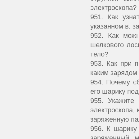
электроскопа?
951. Как узна
указанном в. з
952. Как мож
шелкового лос
тело?
953. Как при 
каким зарядом
954. Почему с
его шарику под
955. Укажите 
электроскопа, 
заряженную пал
956. К шарику
заряженный м