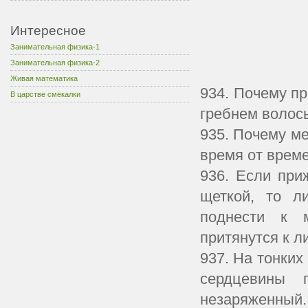
Интересное
Занимательная физика-1
Занимательная физика-2
Живая математика
934. Почему п
В царстве смекалки
гребнем волос
935. Почему ме
время от врем
936. Если при
щеткой, то л
поднести к 
притянутся к л
937. На тонки
сердцевины 
незаряженный.