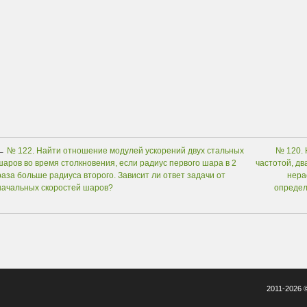
←
№ 122. Найти отношение модулей ускорений двух стальных
№ 120. 
шаров во время столкновения, если радиус первого шара в 2
частотой, д
раза больше радиуса второго. Зависит ли ответ задачи от
нера
начальных скоростей шаров?
определ
2011-2026