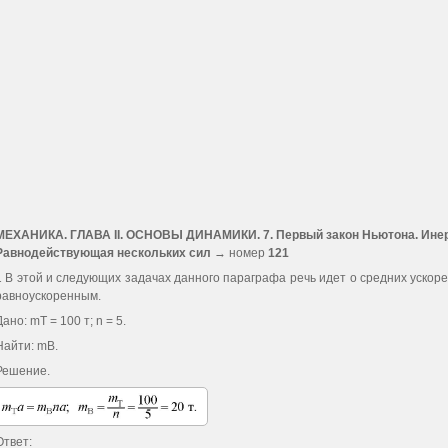
МЕХАНИКА. ГЛАВА II. ОСНОВЫ ДИНАМИКИ. 7. Первый закон Ньютона. Инерц
Равнодействующая нескольких сил
→ номер
121
1 В этой и следующих задачах данного параграфа речь идет о средних ускоре
равноускоренным.
Дано: mT = 100 т; n = 5.
Найти: mВ.
Решение.
Ответ: