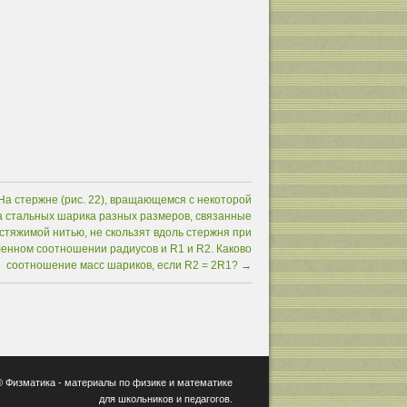
На стержне (рис. 22), вращающемся с некоторой
ва стальных шарика разных размеров, связанные
стяжимой нитью, не скользят вдоль стержня при
енном соотношении радиусов и R1 и R2. Каково
соотношение масс шариков, если R2 = 2R1?
→
 ©
Физматика
- материалы по физике и математике
для школьников и педагогов.