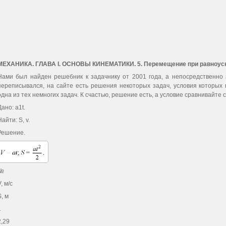
МЕХАНИКА. ГЛАВА I. ОСНОВЫ КИНЕМАТИКИ. 5. Перемещение при равноус
Нами был найден решебник к задачнику от 2001 года, а непосредственно 
переписывался, на сайте есть решения некоторых задач, условия которых 
одна из тех немногих задач. К счастью, решение есть, а условие сравнивайте 
Дано: a1t.
Найти: S, v.
Решение.
№
, м/с
S, м
1
2,29