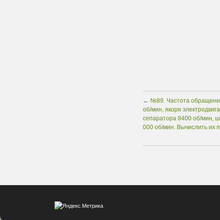
←
№89. Частота обращения
об/мин, якоря электродвиг
сепаратора 8400 об/мин, 
000 об/мин. Вычислить их