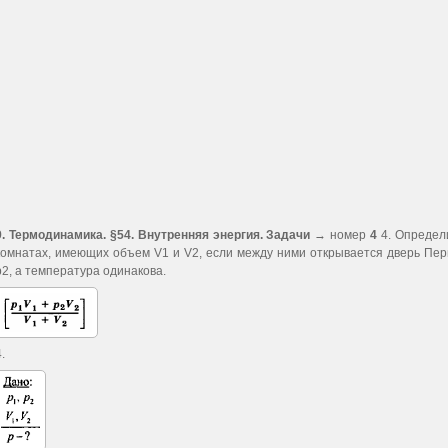
9. Термодинамика. §54. Внутренняя энергия. Задачи
→ номер
4
4. Определи
комнатах, имеющих объем V1 и V2, если между ними открывается дверь Пер
р2, а температура одинакова.
.