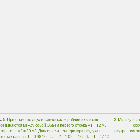
←
5. При стыковке двух космических кораблей их отсеки
3. Молекулярн
соединяются между собой Объем первого отсека V1 = 12 м3,
сос
второго — V2 = 20 м3. Давление и температура воздуха в
внутренняя эн
отсеках равны р1 = 0,98 105 Па, р2 = 1,02 — 105 Па, t1 = 17 °С,