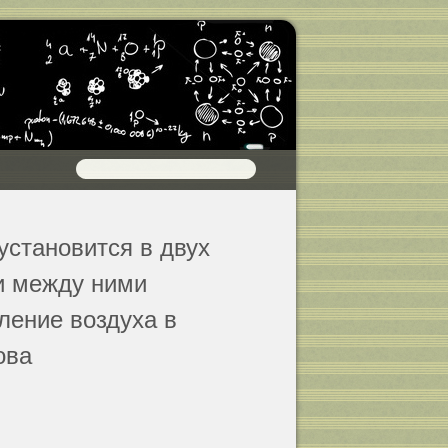
установится в двух
и между ними
ление воздуха в
ова