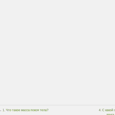
←
1. Что такое масса покоя тела?
4. С какой
друга