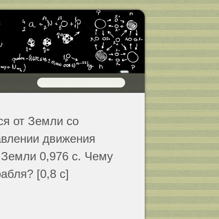
ся от Земли со
равлении движения
 Земли 0,976 с. Чему
абля? [0,8 с]