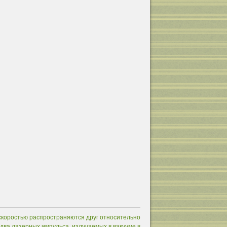
 скоростью распространяются друг относительно
 два лазерных импульса, излучаемых в вакууме в