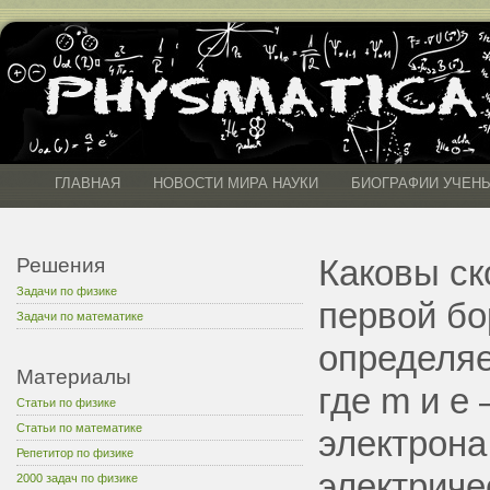
ГЛАВНАЯ
НОВОСТИ МИРА НАУКИ
БИОГРАФИИ УЧЕН
Каковы ск
Решения
Задачи по физике
первой бо
Задачи по математике
определяе
Материалы
где m и е
Статьи по физике
Статьи по математике
электрона,
Репетитор по физике
электриче
2000 задач по физике