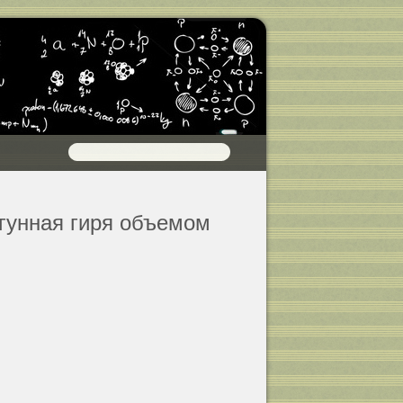
угунная гиря объемом