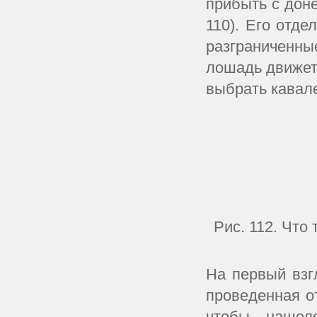
прибыть с доне
110). Его отде
разграниченны
лошадь движе
выбрать кавале
Рис. 112. Что
На первый взг
проведенная о
чтобы нашел