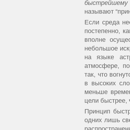
быстрейшему
называют “при
Если среда не
постепенно, к
вполне осуще
небольшое иск
на языке аст
атмосфере, по
так, что вогну
в высоких сло
меньше времен
цели быстрее, 
Принцип быстр
одних лишь св
распростране