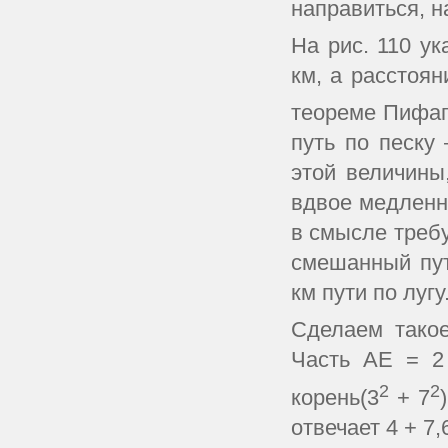
направиться, н
На рис. 110 у
км, а расстоян
теореме Пифаг
путь по песку 
этой величины,
вдвое медленне
в смысле требу
смешанный пут
км пути по лугу
Сделаем такое
Часть АЕ = 2 
2
2
корень(3
+ 7
отвечает 4 + 7,