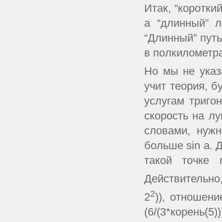
Итак, “коротки
а “длинный” 
“Длинный” путь
в полкилометра
Но мы не ука
учит теория, б
услугам тригон
скорость на луг
словами, нужн
больше sin а. 
такой точке 
Действительно,
2
2
)), отношение
(6/(3*корень(5))