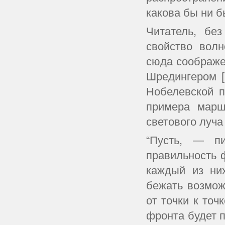
какова бы ни б
Читатель, бе
свойство вол
сюда соображ
Шредингером [
Нобелевской п
примера марш
светового луча
“Пусть, — п
правильность 
каждый из них
бежать возмож
от точки к точ
фронта будет 