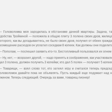
— Головоломка моя зародилась в обстановке дачной квартиры. Задача, т
удобства Тройкиной — положила в общую плиту 3 полена своих дров, жилиц
которого, как вы догадываетесь, не было своих дров, получил от обеих граж
возмещение расходов он уплатил соседкам 8 копеек. Как должны они поделит
— Пополам, — поспешил заявить кто-то. Бестопливный пользовался их огнем 
— Ну, нет, — возразил другой, — надо принять в соображение, как участвовал
дал 3 полена, должен получить 3 копейки; кто дал 5 полен — получает 5 копее
— Товарищи, — взял слово тот, кто затеял игру и считался теперь пред
головоломок давайте пока не объявлять. Пусть каждый еще подумает над н
ужином. Теперь следующий. Очередь за вами, товарищ пионер!