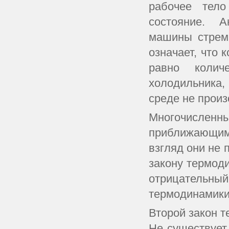
рабочее тело
состояние. А
машины стреми
означает, что
равно колич
холодильника,
среде не прои
Многочисленны
приближающимс
взгляд они не 
закону термоди
отрицательный
термодинамики
Второй закон т
Не существует