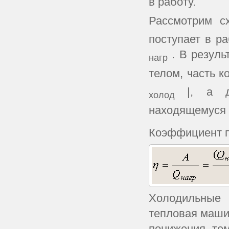
в работу.
Рассмотрим с
поступает в р
. В резул
нагр
телом, часть 
|, а 
холод
находящемуся 
Коэффициент п
Холодильные
тепловая маши
понижения тем