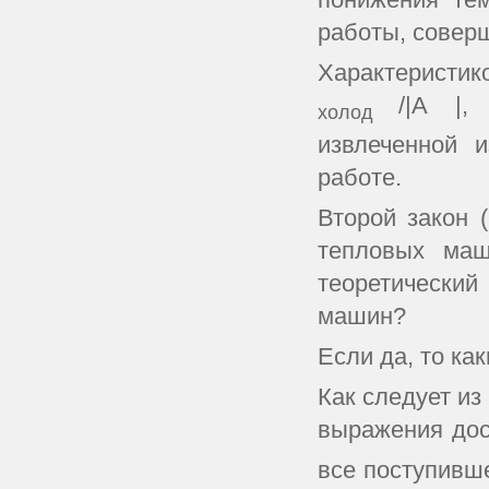
работы, совер
Характеристик
/|А |,
холод
извлеченной 
работе.
Второй закон 
тепловых маш
теоретический
машин?
Если да, то ка
Как следует и
выражения дос
все поступивше