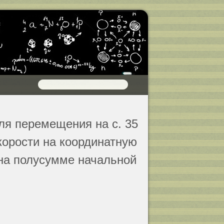
ля перемещения на с. 35
корости на координатную
на полусумме начальной